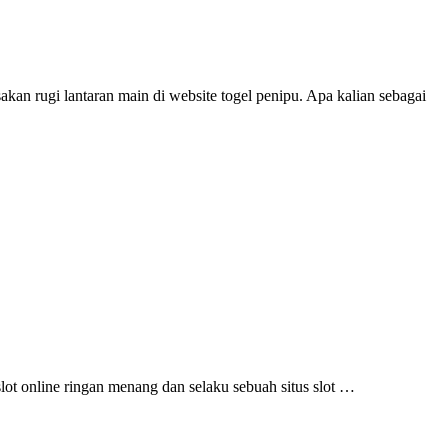
kan rugi lantaran main di website togel penipu. Apa kalian sebagai
slot online ringan menang dan selaku sebuah situs slot …