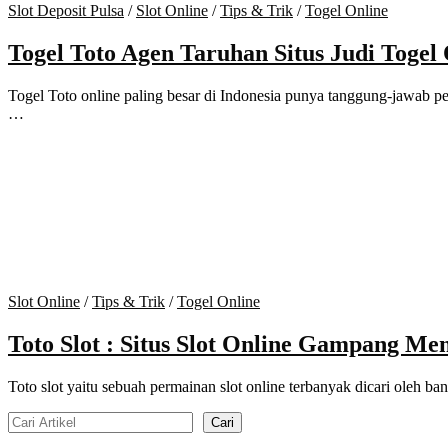
Slot Deposit Pulsa
/
Slot Online
/
Tips & Trik
/
Togel Online
Togel Toto Agen Taruhan Situs Judi Togel
Togel Toto online paling besar di Indonesia punya tanggung-jawab pe
…
Slot Online
/
Tips & Trik
/
Togel Online
Toto Slot : Situs Slot Online Gampang M
Toto slot yaitu sebuah permainan slot online terbanyak dicari oleh ba
Search
Cari