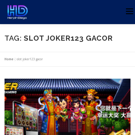
Skip
to
Menu
content
BERANDA
TENTANG KAMI
HUBUNGI KAMI
FAQ
TAG:
SLOT JOKER123 GACOR
Home
»
slot joker123 gacor