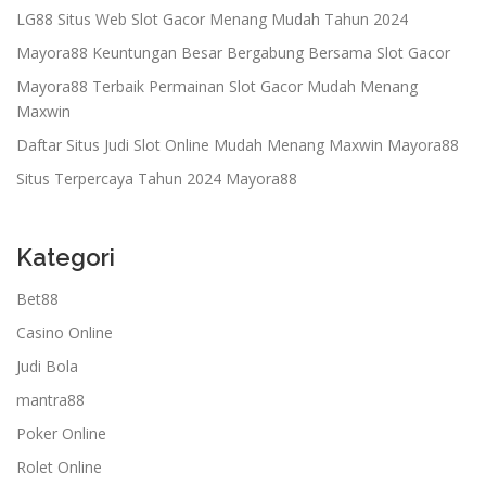
LG88 Situs Web Slot Gacor Menang Mudah Tahun 2024
Mayora88 Keuntungan Besar Bergabung Bersama Slot Gacor
Mayora88 Terbaik Permainan Slot Gacor Mudah Menang
Maxwin
Daftar Situs Judi Slot Online Mudah Menang Maxwin Mayora88
Situs Terpercaya Tahun 2024 Mayora88
Kategori
Bet88
Casino Online
Judi Bola
mantra88
Poker Online
Rolet Online