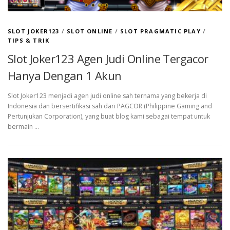
SLOT JOKER123
/
SLOT ONLINE
/
SLOT PRAGMATIC PLAY
/
TIPS & TRIK
Slot Joker123 Agen Judi Online Tergacor
Hanya Dengan 1 Akun
Slot Joker123 menjadi agen judi online sah ternama yang bekerja di
Indonesia dan bersertifikasi sah dari PAGCOR (Philippine Gaming and
Pertunjukan Corporation), yang buat blog kami sebagai tempat untuk
bermain …