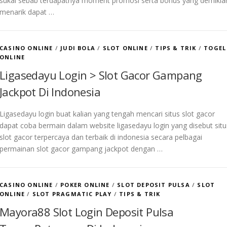
sukai sebab terdapatnya moment promosi serta bonus yang demikia
menarik dapat …
CASINO ONLINE
/
JUDI BOLA
/
SLOT ONLINE
/
TIPS & TRIK
/
TOGEL
ONLINE
Ligasedayu Login > Slot Gacor Gampang
Jackpot Di Indonesia
Ligasedayu login buat kalian yang tengah mencari situs slot gacor
dapat coba bermain dalam website ligasedayu login yang disebut situ
slot gacor terpercaya dan terbaik di indonesia secara pelbagai
permainan slot gacor gampang jackpot dengan …
CASINO ONLINE
/
POKER ONLINE
/
SLOT DEPOSIT PULSA
/
SLOT
ONLINE
/
SLOT PRAGMATIC PLAY
/
TIPS & TRIK
Mayora88 Slot Login Deposit Pulsa