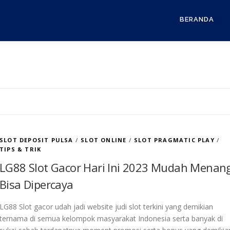
BERANDA
SLOT DEPOSIT PULSA
/
SLOT ONLINE
/
SLOT PRAGMATIC PLAY
/
TIPS & TRIK
LG88 Slot Gacor Hari Ini 2023 Mudah Menan
Bisa Dipercaya
LG88 Slot gacor udah jadi website judi slot terkini yang demikian
ternama di semua kelompok masyarakat Indonesia serta banyak di