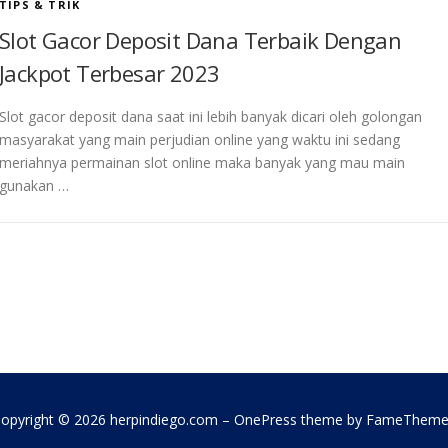
TIPS & TRIK
Slot Gacor Deposit Dana Terbaik Dengan
Jackpot Terbesar 2023
Slot gacor deposit dana saat ini lebih banyak dicari oleh golongan
masyarakat yang main perjudian online yang waktu ini sedang
meriahnya permainan slot online maka banyak yang mau main
gunakan …
opyright © 2026 herpindiego.com
–
OnePress
theme by FameTheme