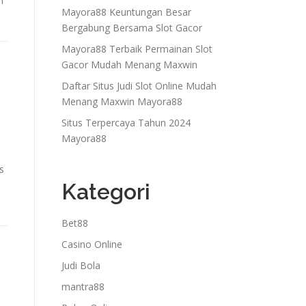
n
Mayora88 Keuntungan Besar
Bergabung Bersama Slot Gacor
Mayora88 Terbaik Permainan Slot
Gacor Mudah Menang Maxwin
Daftar Situs Judi Slot Online Mudah
Menang Maxwin Mayora88
Situs Terpercaya Tahun 2024
Mayora88
s
Kategori
Bet88
Casino Online
Judi Bola
mantra88