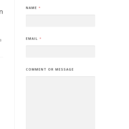
NAME
*
n
EMAIL
*
a
COMMENT OR MESSAGE