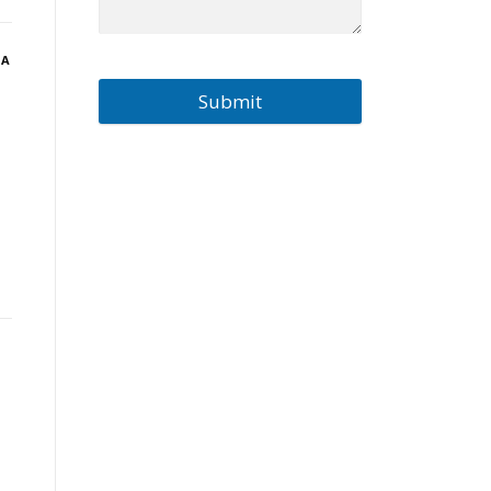
SA
Submit