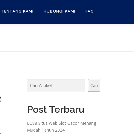
TENTANG KAMI
HUBUNGI KAMI
FAQ
Search
Cari
g
Post Terbaru
LG88 Situs Web Slot Gacor Menang
Mudah Tahun 2024