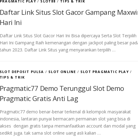
PRAGMATIC PLAY
/
SLOT88
/
TIPS & TRIK
Daftar Link Situs Slot Gacor Gampang Maxwi
Hari Ini
Daftar Link Situs Slot Gacor Hari Ini Bisa dipercaya Serta Slot Terpilih
Hari Ini Gampang Raih kemenangan dengan jackpot paling besar pad
tahun 2023. Daftar Link Situs yang menyarankan terpilih …
SLOT DEPOSIT PULSA
/
SLOT ONLINE
/
SLOT PRAGMATIC PLAY
/
TIPS & TRIK
Pragmatic77 Demo Terunggul Slot Demo
Pragmatic Gratis Anti Lag
Pragmatic77 demo benar-benar terkenal di kelompok masyarakat
indonesia, lantaran punyai bermacam permainan slot yang bisa di
akses dengan gratis tanpa memanfaatkan account dan modal yang
sedikit juga. tak sama slot online uang asli kalian …