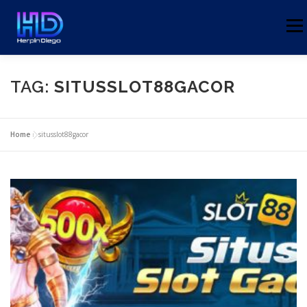
Skip
to
Menu
content
BERANDA
TENTANG KAMI
HUBUNGI KAMI
FAQ
TAG:
SITUSSLOT88GACOR
Home
»
situsslot88gacor