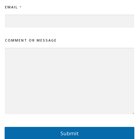
EMAIL
*
COMMENT OR MESSAGE
Submit