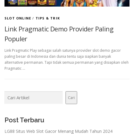
SLOT ONLINE
/
TIPS & TRIK
Link Pragmatic Demo Provider Paling
Populer
Link Pragmatic Play sebagai salah satunya provider slot demo gacor
paling besar di Indonesia dan dunia tentu saja siapkan banyak
alternative permainan. Tapi tidak semua permainan yang disiapkan oleh
Pragmatic …
Search
Cari
Post Terbaru
LG88 Situs Web Slot Gacor Menang Mudah Tahun 2024