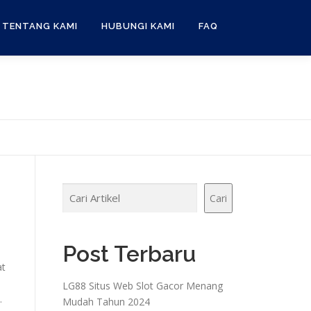
TENTANG KAMI
HUBUNGI KAMI
FAQ
Search
Cari
Post Terbaru
at
LG88 Situs Web Slot Gacor Menang
…
Mudah Tahun 2024