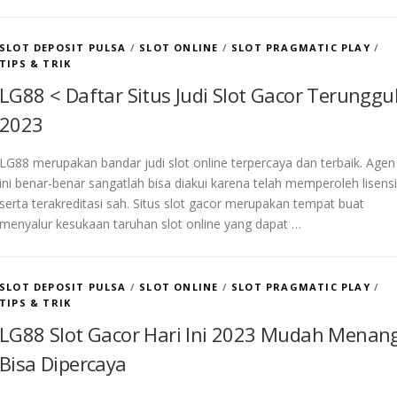
SLOT DEPOSIT PULSA
/
SLOT ONLINE
/
SLOT PRAGMATIC PLAY
/
TIPS & TRIK
LG88 < Daftar Situs Judi Slot Gacor Terunggu
2023
LG88 merupakan bandar judi slot online terpercaya dan terbaik. Agen
ini benar-benar sangatlah bisa diakui karena telah memperoleh lisensi
serta terakreditasi sah. Situs slot gacor merupakan tempat buat
menyalur kesukaan taruhan slot online yang dapat …
SLOT DEPOSIT PULSA
/
SLOT ONLINE
/
SLOT PRAGMATIC PLAY
/
TIPS & TRIK
LG88 Slot Gacor Hari Ini 2023 Mudah Menan
Bisa Dipercaya