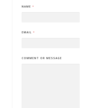
NAME
*
EMAIL
*
COMMENT OR MESSAGE