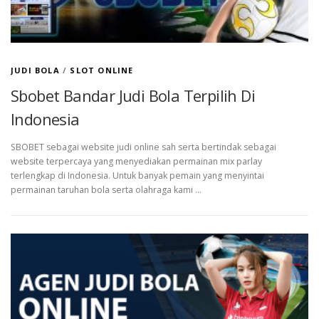
JUDI BOLA
/
SLOT ONLINE
Sbobet Bandar Judi Bola Terpilih Di
Indonesia
SBOBET sebagai website judi online sah serta bertindak sebagai
website terpercaya yang menyediakan permainan mix parlay
terlengkap di Indonesia. Untuk banyak pemain yang menyintai
permainan taruhan bola serta olahraga kami …