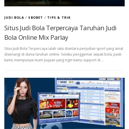
JUDI BOLA
/
SBOBET
/
TIPS & TRIK
Situs Judi Bola Terpercaya Taruhan Judi
Bola Online Mix Parlay
Situs Judi Bola Terpercaya ialah satu diantara perjudian sport yang amat
disenangi di dunia taruhan online. Selaku penggemar sepak bola, pasti
kamu mempunyai team pujaan yang ingin kamu support di …