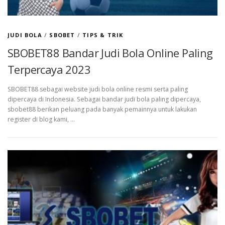
JUDI BOLA
/
SBOBET
/
TIPS & TRIK
SBOBET88 Bandar Judi Bola Online Paling
Terpercaya 2023
SBOBET88 sebagai website judi bola online resmi serta paling
dipercaya di Indonesia. Sebagai bandar judi bola paling dipercaya,
sbobet88 berikan peluang pada banyak pemainnya untuk lakukan
register di blog kami, …