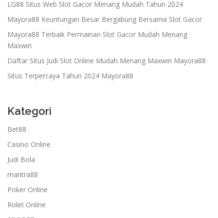
LG88 Situs Web Slot Gacor Menang Mudah Tahun 2024
Mayora88 Keuntungan Besar Bergabung Bersama Slot Gacor
Mayora88 Terbaik Permainan Slot Gacor Mudah Menang
Maxwin
Daftar Situs Judi Slot Online Mudah Menang Maxwin Mayora88
Situs Terpercaya Tahun 2024 Mayora88
Kategori
Bet88
Casino Online
Judi Bola
mantra88
Poker Online
Rolet Online