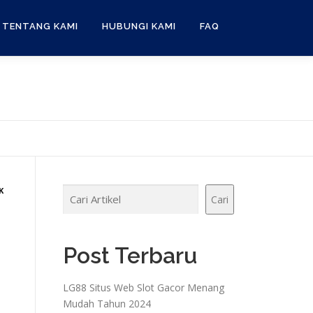
TENTANG KAMI
HUBUNGI KAMI
FAQ
K
Search
Cari
Post Terbaru
LG88 Situs Web Slot Gacor Menang
Mudah Tahun 2024