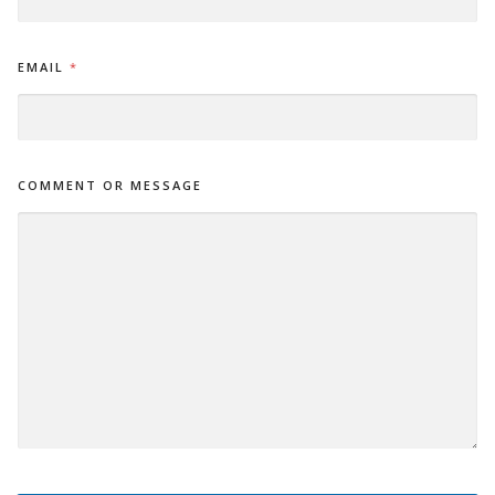
EMAIL
*
COMMENT OR MESSAGE