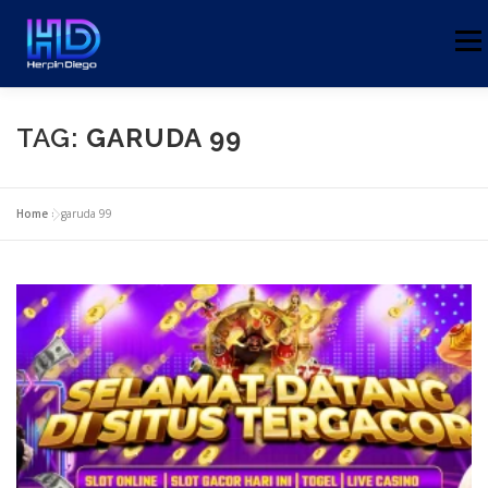
Skip
to
Menu
content
BERANDA
TENTANG KAMI
HUBUNGI KAMI
FAQ
TAG:
GARUDA 99
Home
»
garuda 99