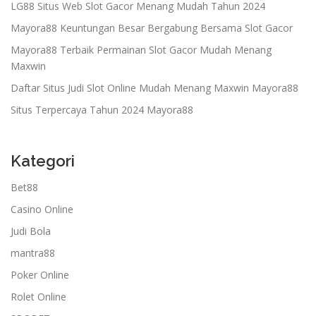
LG88 Situs Web Slot Gacor Menang Mudah Tahun 2024
Mayora88 Keuntungan Besar Bergabung Bersama Slot Gacor
Mayora88 Terbaik Permainan Slot Gacor Mudah Menang
Maxwin
Daftar Situs Judi Slot Online Mudah Menang Maxwin Mayora88
Situs Terpercaya Tahun 2024 Mayora88
Kategori
Bet88
Casino Online
Judi Bola
mantra88
Poker Online
Rolet Online