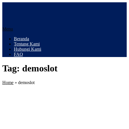
Skip
to
content
Menu
Beranda
Tentang Kami
Hubungi Kami
FAQ
Tag:
demoslot
Home
»
demoslot