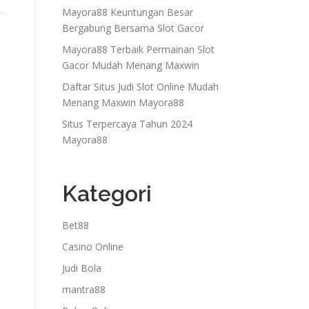
Mayora88 Keuntungan Besar
Bergabung Bersama Slot Gacor
Mayora88 Terbaik Permainan Slot
Gacor Mudah Menang Maxwin
Daftar Situs Judi Slot Online Mudah
Menang Maxwin Mayora88
Situs Terpercaya Tahun 2024
Mayora88
Kategori
Bet88
Casino Online
Judi Bola
mantra88