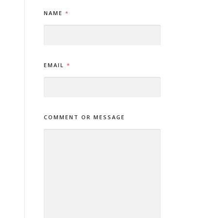
NAME
*
EMAIL
*
COMMENT OR MESSAGE