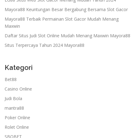
Mayora88 Keuntungan Besar Bergabung Bersama Slot Gacor
Mayora88 Terbaik Permainan Slot Gacor Mudah Menang
Maxwin
Daftar Situs Judi Slot Online Mudah Menang Maxwin Mayora88
Situs Terpercaya Tahun 2024 Mayora88
Kategori
Bet88
Casino Online
Judi Bola
mantra88
Poker Online
Rolet Online
SBOBET