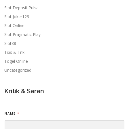
Slot Deposit Pulsa
Slot Joker123
Slot Online
Slot Pragmatic Play
Slot88
Tips & Trik
Togel Online
Uncategorized
Kritik & Saran
NAME
*