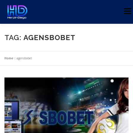
Skip
to
Menu
content
BERANDA
TENTANG KAMI
HUBUNGI KAMI
FAQ
TAG:
AGENSBOBET
Home
»
agensbobet