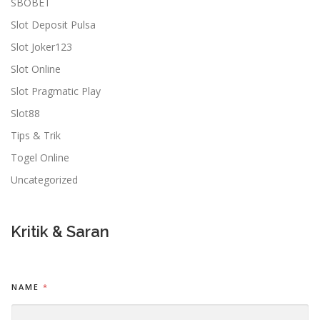
SBOBET
Slot Deposit Pulsa
Slot Joker123
Slot Online
Slot Pragmatic Play
Slot88
Tips & Trik
Togel Online
Uncategorized
Kritik & Saran
NAME
*