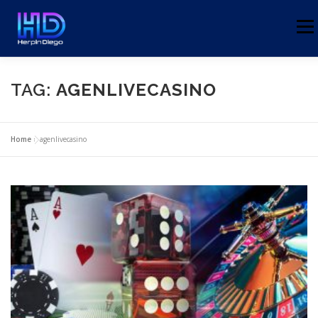
Skip
to
Menu
content
BERANDA
TENTANG KAMI
HUBUNGI KAMI
FAQ
TAG:
AGENLIVECASINO
Home
»
agenlivecasino