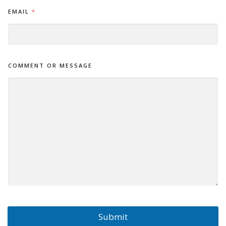
EMAIL
*
COMMENT OR MESSAGE
Submit