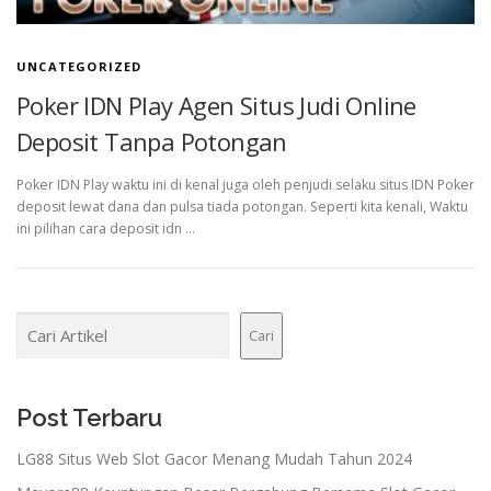
UNCATEGORIZED
Poker IDN Play Agen Situs Judi Online
Deposit Tanpa Potongan
Poker IDN Play waktu ini di kenal juga oleh penjudi selaku situs IDN Poker
deposit lewat dana dan pulsa tiada potongan. Seperti kita kenali, Waktu
ini pilihan cara deposit idn …
Search
Cari
Post Terbaru
LG88 Situs Web Slot Gacor Menang Mudah Tahun 2024