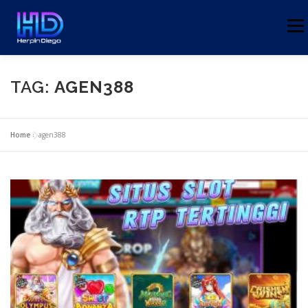
Skip
to
Menu
content
BERANDA
TENTANG KAMI
HUBUNGI KAMI
FAQ
TAG:
AGEN388
Home
»
agen388