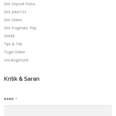
Slot Deposit Pulsa
Slot Joker123
Slot Online
Slot Pragmatic Play
Slot88
Tips & Trik
Togel Online
Uncategorized
Kritik & Saran
NAME
*