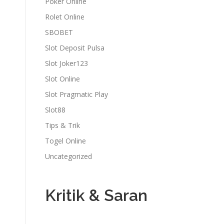
Poker Online
Rolet Online
SBOBET
Slot Deposit Pulsa
Slot Joker123
Slot Online
Slot Pragmatic Play
Slot88
Tips & Trik
Togel Online
Uncategorized
Kritik & Saran