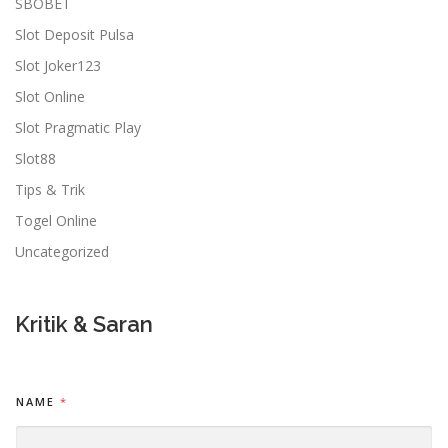
SBOBET
Slot Deposit Pulsa
Slot Joker123
Slot Online
Slot Pragmatic Play
Slot88
Tips & Trik
Togel Online
Uncategorized
Kritik & Saran
NAME
*