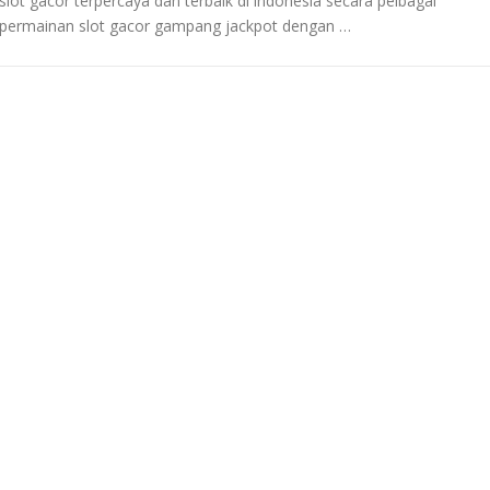
slot gacor terpercaya dan terbaik di indonesia secara pelbagai
permainan slot gacor gampang jackpot dengan …