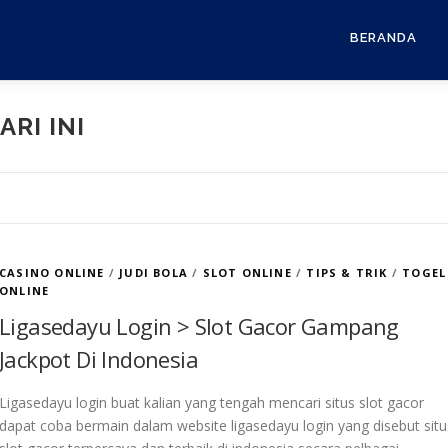
BERANDA
RI INI
CASINO ONLINE
/
JUDI BOLA
/
SLOT ONLINE
/
TIPS & TRIK
/
TOGEL
ONLINE
Ligasedayu Login > Slot Gacor Gampang
Jackpot Di Indonesia
Ligasedayu login buat kalian yang tengah mencari situs slot gacor
dapat coba bermain dalam website ligasedayu login yang disebut situ