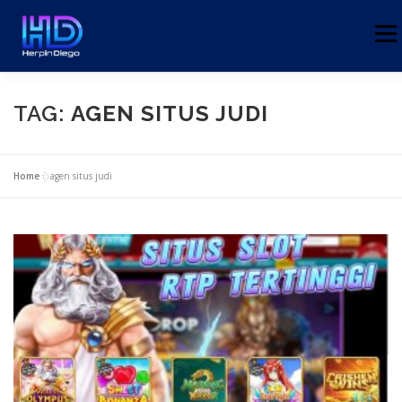
Skip
to
Menu
content
BERANDA
TENTANG KAMI
HUBUNGI KAMI
FAQ
TAG:
AGEN SITUS JUDI
Home
»
agen situs judi