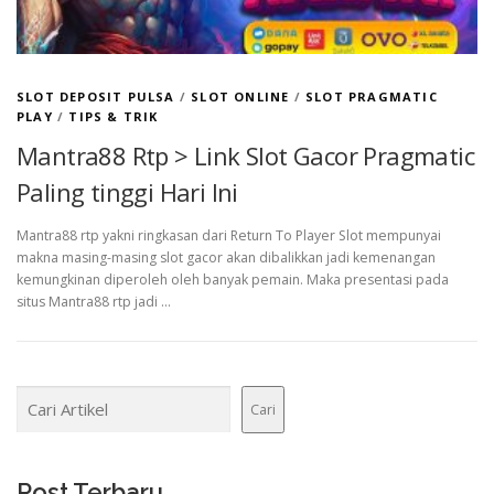
SLOT DEPOSIT PULSA
/
SLOT ONLINE
/
SLOT PRAGMATIC
PLAY
/
TIPS & TRIK
Mantra88 Rtp > Link Slot Gacor Pragmatic
Paling tinggi Hari Ini
Mantra88 rtp yakni ringkasan dari Return To Player Slot mempunyai
makna masing-masing slot gacor akan dibalikkan jadi kemenangan
kemungkinan diperoleh oleh banyak pemain. Maka presentasi pada
situs Mantra88 rtp jadi …
Search
Cari
Post Terbaru