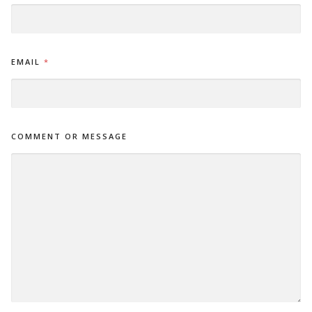
EMAIL
*
COMMENT OR MESSAGE