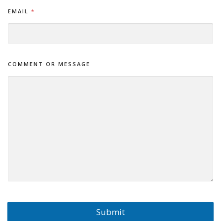
EMAIL
*
COMMENT OR MESSAGE
Submit