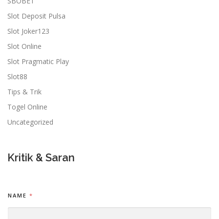
SBOBET
Slot Deposit Pulsa
Slot Joker123
Slot Online
Slot Pragmatic Play
Slot88
Tips & Trik
Togel Online
Uncategorized
Kritik & Saran
NAME
*