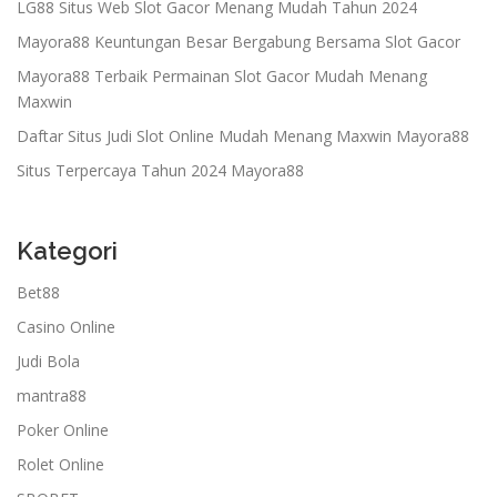
LG88 Situs Web Slot Gacor Menang Mudah Tahun 2024
Mayora88 Keuntungan Besar Bergabung Bersama Slot Gacor
Mayora88 Terbaik Permainan Slot Gacor Mudah Menang
Maxwin
Daftar Situs Judi Slot Online Mudah Menang Maxwin Mayora88
Situs Terpercaya Tahun 2024 Mayora88
Kategori
Bet88
Casino Online
Judi Bola
mantra88
Poker Online
Rolet Online