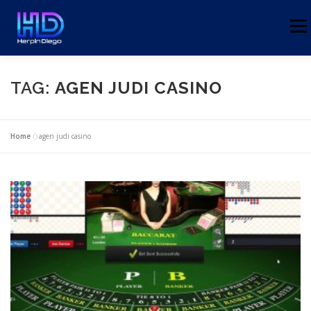
Skip
to
Menu
content
BERANDA
TENTANG KAMI
HUBUNGI KAMI
FAQ
TAG:
AGEN JUDI CASINO
Home
»
agen judi casino