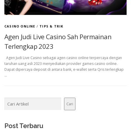
CASINO ONLINE
/
TIPS & TRIK
Agen Judi Live Casino Sah Permainan
Terlengkap 2023
Agen Judi Live Casino sebagai agen casino online terpercaya dengan
taruhan uang asli 2023 menyediakan provider games casino online.
Dapat dipercaya deposit di antara bank, e-wallet serta Qris terlengkap
…
Search
Cari
Post Terbaru