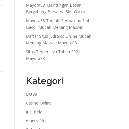
Mayora88 Keuntungan Besar
Bergabung Bersama Slot Gacor
Mayora88 Terbaik Permainan Slot
Gacor Mudah Menang Maxwin
Daftar Situs Judi Slot Online Mudah
Menang Maxwin Mayora88
Situs Terpercaya Tahun 2024
Mayora88
Kategori
Bet88
Casino Online
Judi Bola
mantra88