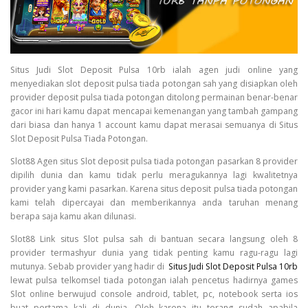
Situs Judi Slot Deposit Pulsa 10rb ialah agen judi online yang
menyediakan slot deposit pulsa tiada potongan sah yang disiapkan oleh
provider deposit pulsa tiada potongan ditolong permainan benar-benar
gacor ini hari kamu dapat mencapai kemenangan yang tambah gampang
dari biasa dan hanya 1 account kamu dapat merasai semuanya di Situs
Slot Deposit Pulsa Tiada Potongan.
Slot88 Agen situs Slot deposit pulsa tiada potongan pasarkan 8 provider
dipilih dunia dan kamu tidak perlu meragukannya lagi kwalitetnya
provider yang kami pasarkan. Karena situs deposit pulsa tiada potongan
kami telah dipercayai dan memberikannya anda taruhan menang
berapa saja kamu akan dilunasi.
Slot88 Link situs Slot pulsa sah di bantuan secara langsung oleh 8
provider termashyur dunia yang tidak penting kamu ragu-ragu lagi
mutunya. Sebab provider yang hadir di
Situs Judi Slot Deposit Pulsa 10rb
lewat pulsa telkomsel tiada potongan ialah pencetus hadirnya games
Slot online berwujud console android, tablet, pc, notebook serta ios
buat pertama kali di dunia. Oleh karena itu terang sudah apabila