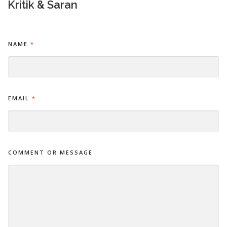
Kritik & Saran
NAME
*
EMAIL
*
COMMENT OR MESSAGE