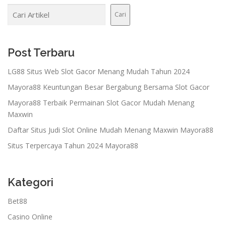
Search
Cari
Post Terbaru
LG88 Situs Web Slot Gacor Menang Mudah Tahun 2024
Mayora88 Keuntungan Besar Bergabung Bersama Slot Gacor
Mayora88 Terbaik Permainan Slot Gacor Mudah Menang
Maxwin
Daftar Situs Judi Slot Online Mudah Menang Maxwin Mayora88
Situs Terpercaya Tahun 2024 Mayora88
Kategori
Bet88
Casino Online