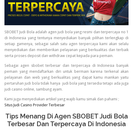
SBOBET Judi Bola a
dalah
agen judi bola
yang resmi dan terpercaya no 1
di Indonesia yang tentunya menyediakan banyak pilihan terlengkap di
setiap gamenya, sebagai salah satu
agen
terpercaya kami akan selalu
menyediakan dan memberikan pelayanan yang berkualitas dan terbaik
serta proses deposit dan withdraw cepat kepada para pemain
.
Sebagai
agen sbobet
terbesar dan terpercaya di Indonesia banyak
pemain yang mendaftarkan diri untuk bermain
karena terkenal akan
pelayanan dan web yang berkualitas yang dapat kamu mainkan yaitu
pertaruhan
judi bola
tidak hanya
judi bola
yang tersedia tetapi ada juga
j
udi
casino online, sambung ayam.
Kami juga menyediakan artikel yang wajib kamu simak dan pahami ;
Situs Judi Casino Provider Terbesar
Tips Menang Di
Agen SBOBET Judi Bola
Terbesar Dan Terpercaya Di Indonesia