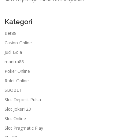
Kategori
Bet88
Casino Online
Judi Bola
mantra88
Poker Online
Rolet Online
SBOBET
Slot Deposit Pulsa
Slot Joker123
Slot Online
Slot Pragmatic Play