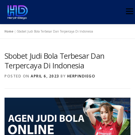
Skip
to
Menu
content
Home
»
Sbobet Judi Bola Terbesar Dan Terpercaya Di Indonesia
BERANDA
TENTANG KAMI
HUBUNGI KAMI
FAQ
Sbobet Judi Bola Terbesar Dan
Terpercaya Di Indonesia
POSTED ON
APRIL 6, 2023
BY
HERPINDIEGO