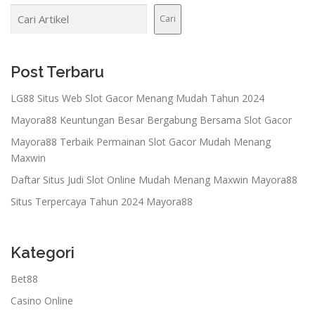
Search
Cari
Post Terbaru
LG88 Situs Web Slot Gacor Menang Mudah Tahun 2024
Mayora88 Keuntungan Besar Bergabung Bersama Slot Gacor
Mayora88 Terbaik Permainan Slot Gacor Mudah Menang
Maxwin
Daftar Situs Judi Slot Online Mudah Menang Maxwin Mayora88
Situs Terpercaya Tahun 2024 Mayora88
Kategori
Bet88
Casino Online