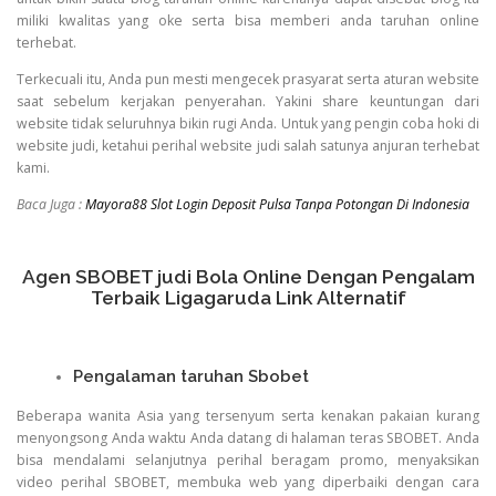
miliki kwalitas yang oke serta bisa memberi anda taruhan online
terhebat.
Terkecuali itu, Anda pun mesti mengecek prasyarat serta aturan website
saat sebelum kerjakan penyerahan. Yakini share keuntungan dari
website tidak seluruhnya bikin rugi Anda. Untuk yang pengin coba hoki di
website judi, ketahui perihal website judi salah satunya anjuran terhebat
kami.
Baca Juga :
Mayora88 Slot Login Deposit Pulsa Tanpa Potongan Di Indonesia
Agen SBOBET judi Bola Online Dengan Pengalam
Terbaik Ligagaruda Link Alternatif
Pengalaman taruhan Sbobet
Beberapa wanita Asia yang tersenyum serta kenakan pakaian kurang
menyongsong Anda waktu Anda datang di halaman teras SBOBET. Anda
bisa mendalami selanjutnya perihal beragam promo, menyaksikan
video perihal SBOBET, membuka web yang diperbaiki dengan cara