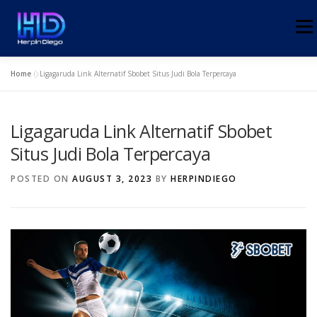
Skip
to
Menu
content
Home
»
Ligagaruda Link Alternatif Sbobet Situs Judi Bola Terpercaya
BERANDA
TENTANG KAMI
HUBUNGI KAMI
FAQ
Ligagaruda Link Alternatif Sbobet
Situs Judi Bola Terpercaya
POSTED ON
AUGUST 3, 2023
BY
HERPINDIEGO