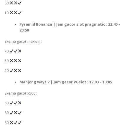
80
10
Pyramid Bonanza | Jam gacor slot pragmatic : 22:45 –
23:50
Skema gacor maxwin :
70
50
20
Mahjong ways 2 | Jam gacor PGslot : 12:03 – 13:05
Skema gacor x500 :
80
80
80