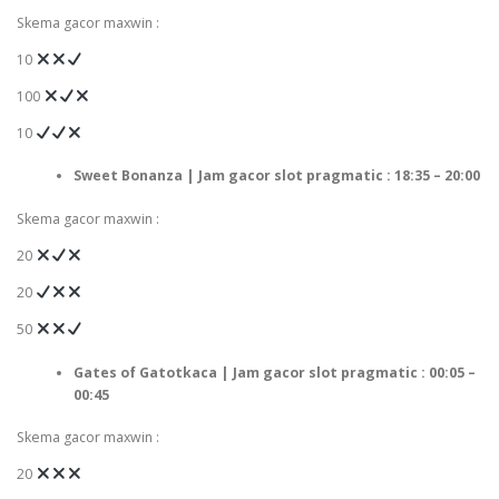
Skema gacor maxwin :
10
100
10
Sweet Bonanza | Jam gacor slot pragmatic : 18:35 – 20:00
Skema gacor maxwin :
20
20
50
Gates of Gatotkaca | Jam gacor slot pragmatic : 00:05 –
00:45
Skema gacor maxwin :
20