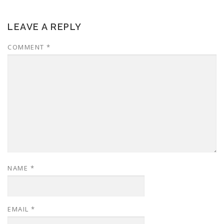
LEAVE A REPLY
COMMENT
*
NAME
*
EMAIL
*