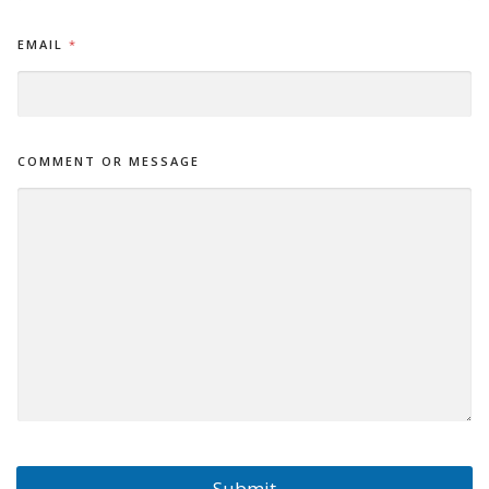
EMAIL
*
COMMENT OR MESSAGE
Submit