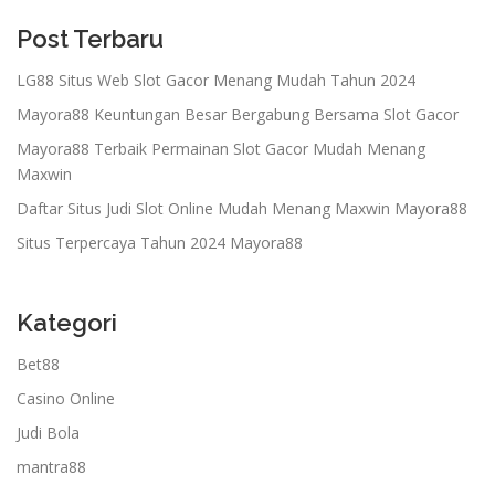
Post Terbaru
LG88 Situs Web Slot Gacor Menang Mudah Tahun 2024
Mayora88 Keuntungan Besar Bergabung Bersama Slot Gacor
Mayora88 Terbaik Permainan Slot Gacor Mudah Menang
Maxwin
Daftar Situs Judi Slot Online Mudah Menang Maxwin Mayora88
Situs Terpercaya Tahun 2024 Mayora88
Kategori
Bet88
Casino Online
Judi Bola
mantra88