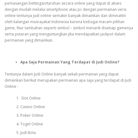
pemasangan bettingan/taruhan secara online yang dapat di akses
dengan mudah melalui smartphone atau pc dengan permainan versi
online tentunya judi online semakin banyak dimainkan dan diminattin
oleh kalangan masrayakat Indonesia karena bebagai macam pilihan
game, fitur tambahan seperti simbol – simbol menarik disetiap gamenya
serta putaran yang menguntungkan jika mendapatkan jackpot dalam
permainan yang dimainkan.
Apa Saja Permainan Yang Terdapat di Judi Online?
Tentunya dalam Judi Online banyak sekali permainan yang dapat
dimainkan berikut merupakan permainan apa saja yang terdapat di Judi
Online :
Slot Online
Casino Online
Poker Online
Togel Online
Judi Bola