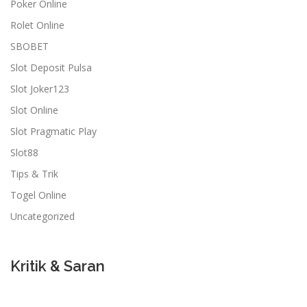
Poker Online
Rolet Online
SBOBET
Slot Deposit Pulsa
Slot Joker123
Slot Online
Slot Pragmatic Play
Slot88
Tips & Trik
Togel Online
Uncategorized
Kritik & Saran