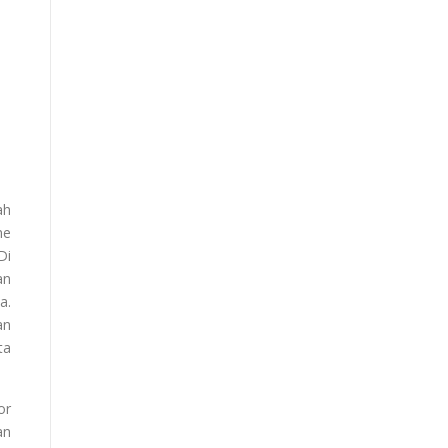
ah
ne
Di
an
a.
an
ta
or
an