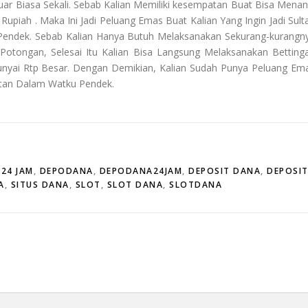
uar Biasa Sekali. Sebab Kalian Memiliki kesempatan Buat Bisa Menan
Rupiah . Maka Ini Jadi Peluang Emas Buat Kalian Yang Ingin Jadi Sult
endek. Sebab Kalian Hanya Butuh Melaksanakan Sekurang-kurangn
otongan, Selesai Itu Kalian Bisa Langsung Melaksanakan Betting
unyai Rtp Besar. Dengan Demikian, Kalian Sudah Punya Peluang Em
ltan Dalam Watku Pendek.
24 JAM
,
DEPODANA
,
DEPODANA24JAM
,
DEPOSIT DANA
,
DEPOSI
A
,
SITUS DANA
,
SLOT
,
SLOT DANA
,
SLOTDANA