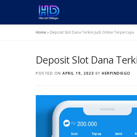
Skip
to
content
Home
»
Deposit Slot Dana Terkini Judi Online Terpercaya
Deposit Slot Dana Terk
POSTED ON
APRIL 19, 2023
BY
HERPINDIEGO