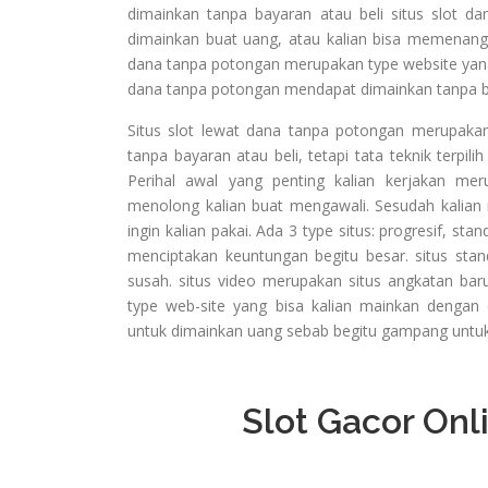
dimainkan tanpa bayaran atau beli situs slot d
dimainkan buat uang, atau kalian bisa memenang
dana tanpa potongan merupakan type website yang 
dana tanpa potongan mendapat dimainkan tanpa ba
Situs slot lewat dana tanpa potongan merupakan
tanpa bayaran atau beli, tetapi tata teknik ter
Perihal awal yang penting kalian kerjakan me
menolong kalian buat mengawali. Sesudah kalian m
ingin kalian pakai. Ada 3 type situs: progresif, s
menciptakan keuntungan begitu besar. situs stan
susah. situs video merupakan situs angkatan ba
type web-site yang bisa kalian mainkan dengan
untuk dimainkan uang sebab begitu gampang untuk 
Slot Gacor Onl