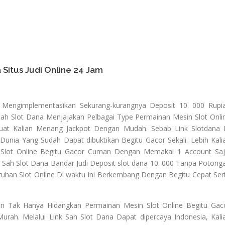
 Situs Judi Online 24 Jam
 Mengimplementasikan Sekurang-kurangnya Deposit 10. 000 Rupi
h Slot Dana Menjajakan Pelbagai Type Permainan Mesin Slot Onli
uat Kalian Menang Jackpot Dengan Mudah. Sebab Link Slotdana 
unia Yang Sudah Dapat dibuktikan Begitu Gacor Sekali. Lebih Kali
 Slot Online Begitu Gacor Cuman Dengan Memakai 1 Account Saj
Sah Slot Dana Bandar Judi Deposit slot dana 10. 000 Tanpa Potong
aruhan Slot Online Di waktu Ini Berkembang Dengan Begitu Cepat Ser
n Tak Hanya Hidangkan Permainan Mesin Slot Online Begitu Gac
urah. Melalui Link Sah Slot Dana Dapat dipercaya Indonesia, Kali