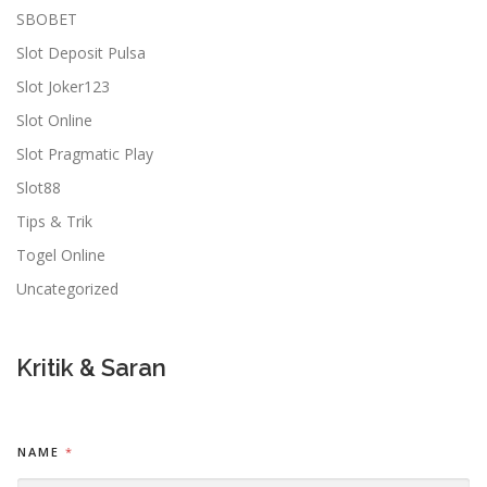
SBOBET
Slot Deposit Pulsa
Slot Joker123
Slot Online
Slot Pragmatic Play
Slot88
Tips & Trik
Togel Online
Uncategorized
Kritik & Saran
NAME
*