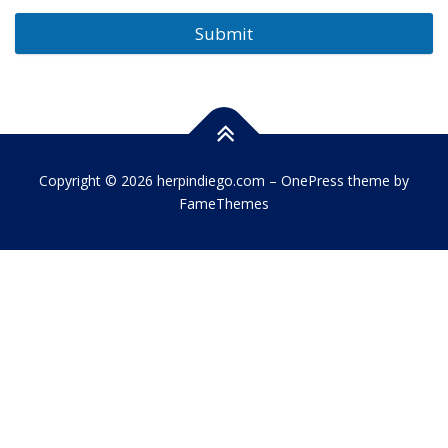
Submit
Copyright © 2026 herpindiego.com
–
OnePress
theme by
FameThemes