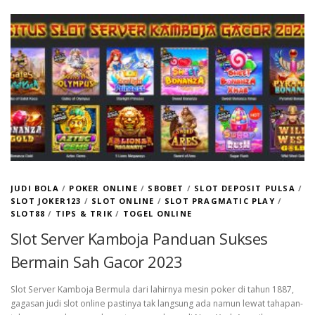
JUDI BOLA
/
POKER ONLINE
/
SBOBET
/
SLOT DEPOSIT PULSA
/
SLOT JOKER123
/
SLOT ONLINE
/
SLOT PRAGMATIC PLAY
/
SLOT88
/
TIPS & TRIK
/
TOGEL ONLINE
Slot Server Kamboja Panduan Sukses
Bermain Sah Gacor 2023
Slot Server Kamboja Bermula dari lahirnya mesin poker di tahun 1887,
gagasan judi slot online pastinya tak langsung ada namun lewat tahapan-