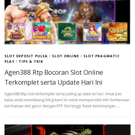
SLOT DEPOSIT PULSA
/
SLOT ONLINE
/
SLOT PRAGMATIC
PLAY
/
TIPS & TRIK
Agen388 Rtp Bocoran Slot Online
Terkomplet serta Update Hari Ini
Agen388 Rtp Live terkomplet serta paling up-date ini hari. Amat pas
kalau anda mendatangi blog kami ini untuk memperoleh info berkenaan
permainan slot gacor dengan RTP Slot tinggi. Rasio kemenangan …