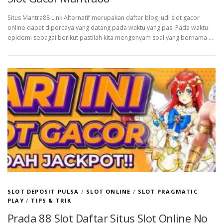
Situs Mantra88 Link Alternatif merupakan daftar blog judi slot gacor
online dapat dipercaya yang datang pada waktu yang pas. Pada waktu
epidemi sebagai berikut pastilah kita mengenyam soal yang bernama …
SLOT DEPOSIT PULSA
/
SLOT ONLINE
/
SLOT PRAGMATIC
PLAY
/
TIPS & TRIK
Prada 88 Slot Daftar Situs Slot Online No