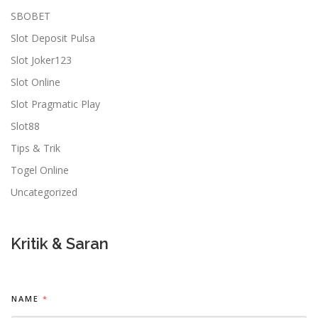
SBOBET
Slot Deposit Pulsa
Slot Joker123
Slot Online
Slot Pragmatic Play
Slot88
Tips & Trik
Togel Online
Uncategorized
Kritik & Saran
NAME
*