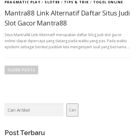
PRAGMATIC PLAY
/
SLOT88
/
TIPS & TRIK
/
TOGEL ONLINE
Mantra88 Link Alternatif Daftar Situs Judi
Slot Gacor Mantra88
Situs Mantra88 Link Alternatif merupakan daftar blog judi slot gacor
online dapat dipercaya yang datang pada waktu yang pas. Pada waktu
epidemi sebagai berikut pastilah kita mengenyam soal yang bernama …
P
o
OLDER POSTS
s
t
s
n
Search
a
Cari
v
i
g
Post Terbaru