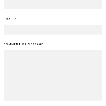
EMAIL
*
COMMENT OR MESSAGE