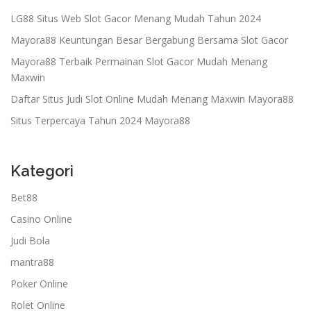
a
LG88 Situs Web Slot Gacor Menang Mudah Tahun 2024
t
Mayora88 Keuntungan Besar Bergabung Bersama Slot Gacor
i
Mayora88 Terbaik Permainan Slot Gacor Mudah Menang
o
Maxwin
n
Daftar Situs Judi Slot Online Mudah Menang Maxwin Mayora88
Situs Terpercaya Tahun 2024 Mayora88
Kategori
Bet88
Casino Online
Judi Bola
mantra88
Poker Online
Rolet Online