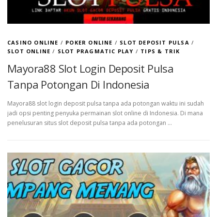
CASINO ONLINE
/
POKER ONLINE
/
SLOT DEPOSIT PULSA
/
SLOT ONLINE
/
SLOT PRAGMATIC PLAY
/
TIPS & TRIK
Mayora88 Slot Login Deposit Pulsa
Tanpa Potongan Di Indonesia
Mayora88 slot login deposit pulsa tanpa ada potongan waktu ini sudah
jadi opsi penting penyuka permainan slot online di Indonesia. Di mana
penelusuran situs slot deposit pulsa tanpa ada potongan …